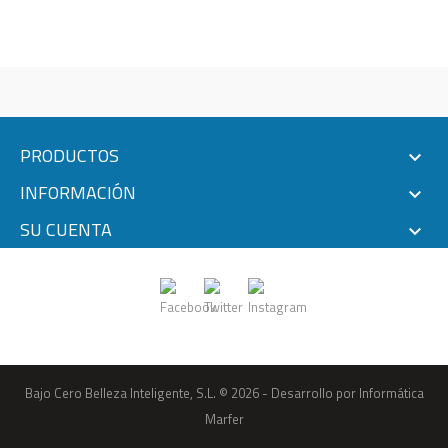
PRODUCTOS

INFORMACIÓN

SU CUENTA

Bajo Cero Belleza Inteligente, S.L. © 2026 - Desarrollo por
Informática
Marfer